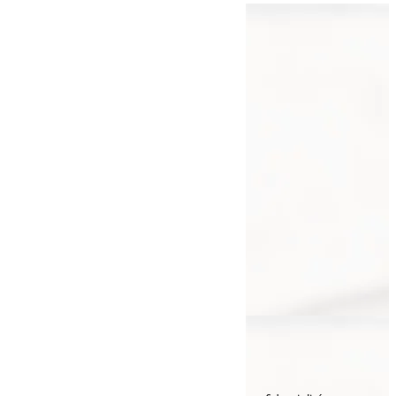
Navigation
Accueil
Galerie
Actualités
Contact
Nos prestations
Clôture
Portail
Garde-corps
Entretien paysager
Fauchage
Pavage
Nous contacter
Voir le numéro
Voir l'adresse email
© tous droits réservés