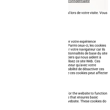
plan du site
-
mentions légales
-
politique de confidentialité
Site propulsé par
INOVA WEB
Ce site dépose des cookies sur votre terminal lors de votre visite. Vous
pouvez accepter ou refuser leur dépôt.
J'accepte
Je refuse
En savoir plus
Fermer
Ce site Web utilise des cookies pour améliorer votre expérience
pendant que vous naviguez sur le site Web. Parmi ceux-ci, les cookies
classés comme nécessaires sont stockés sur votre navigateur car ils
sont essentiels au fonctionnement des fonctionnalités de base du site
Web. Nous utilisons également des cookies tiers qui nous aident à
analyser et à comprendre comment vous utilisez ce site Web. Ces
cookies ne seront stockés dans votre navigateur qu'avec votre
consentement. Vous avez également la possibilité de désactiver ces
cookies. Mais la désactivation de certains de ces cookies peut affecter
votre expérience de navigation.
Necessary
Necessary
Toujours activé
Necessary cookies are absolutely essential for the website to function
properly. This category only includes cookies that ensures basic
functionalities and security features of the website. These cookies do
not store any personal information.
Non-necessary