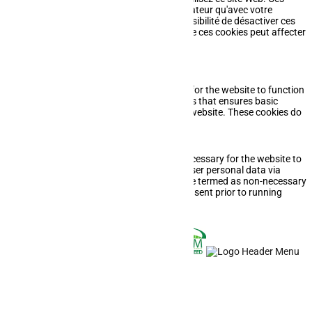
cookies ne seront stockés dans votre navigateur qu'avec votre
consentement. Vous avez également la possibilité de désactiver ces
cookies. Mais la désactivation de certains de ces cookies peut affecter
votre expérience de navigation.
Necessary
Necessary
Toujours activé
Necessary cookies are absolutely essential for the website to function
properly. This category only includes cookies that ensures basic
functionalities and security features of the website. These cookies do
not store any personal information.
Non-necessary
Non-necessary
Any cookies that may not be particularly necessary for the website to
function and is used specifically to collect user personal data via
analytics, ads, other embedded contents are termed as non-necessary
cookies. It is mandatory to procure user consent prior to running
these cookies on your website.
Enregistrer & appliquer