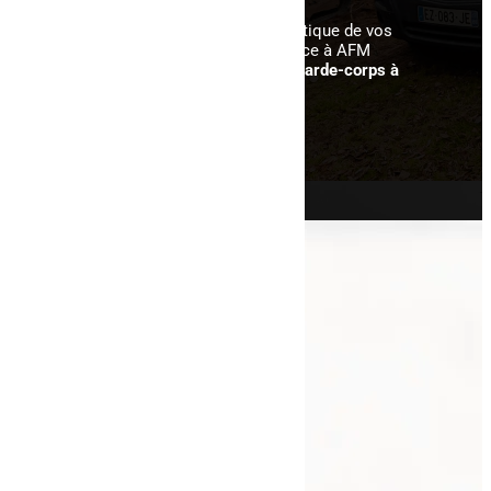
Pour garantir la sécurité et l’esthétique de vos
espaces extérieurs, faites confiance à AFM
Clospeed pour l’installation d’un
garde-corps à
Raon-l’Étape
.
Navigation
Accueil
Galerie
Actualités
Contact
Nos prestations