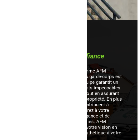
AFM Clospeed,
votre partenaire de
confiance
Faire appel à des spécialistes comme AFM
Clospeed pour l’installation de vos garde-corps est
une décision judicieuse. Notre équipe garantit un
travail professionnel et des résultats impeccables.
Nous installons vos garde-corps tout en assurant
une protection optimale de votre propriété. En plus
de la sécurité, nos garde-corps contribuent à
l’esthétique de votre propriété. Offrez à votre
espace extérieur une touche d’élégance et de
modernité grâce à des designs variés. AFM
Clospeed s’engage à transformer votre vision en
réalité, ajoutant ainsi une valeur esthétique à votre
propriété.