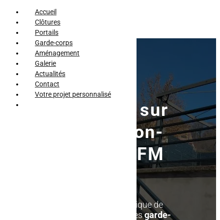
Accueil
Clôtures
Portails
Garde-corps
Aménagement
Galerie
Actualités
Contact
Votre projet personnalisé
Garde-corps sur
mesure à Raon-
l’Étape par AFM
Clospeed
Assurez la sécurité et l'esthétique de
votre espace extérieur avec les
garde-