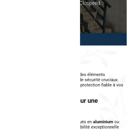
corps à Raon-l’Étape
d'AFM Clospeed.
Nous contacter
La sécurité
avant
tout
Les garde-corps ne sont pas seulement des éléments
esthétiques, mais aussi des dispositifs de sécurité cruciaux.
Évitez les risques de chute et offrez une protection fiable à vos
proches et invités.
Des matériaux de qualité pour une
durabilité
exceptionnelle
Nos garde-corps sur mesure sont fabriqués en
aluminium
ou
acier
de haute qualité, assurant une durabilité exceptionnelle