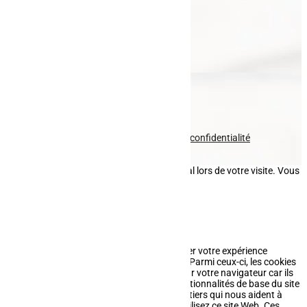
Clôture
Portail
Garde-corps
Entretien paysager
Fauchage
Pavage
Nous contacter
Voir le numéro
Voir l'adresse email
© tous droits réservés
plan du site
-
mentions légales
-
politique de confidentialité
Site propulsé par
INOVA WEB
Ce site dépose des cookies sur votre terminal lors de votre visite. Vous
pouvez accepter ou refuser leur dépôt.
J'accepte
Je refuse
En savoir plus
Fermer
Ce site Web utilise des cookies pour améliorer votre expérience
pendant que vous naviguez sur le site Web. Parmi ceux-ci, les cookies
classés comme nécessaires sont stockés sur votre navigateur car ils
sont essentiels au fonctionnement des fonctionnalités de base du site
Web. Nous utilisons également des cookies tiers qui nous aident à
analyser et à comprendre comment vous utilisez ce site Web. Ces