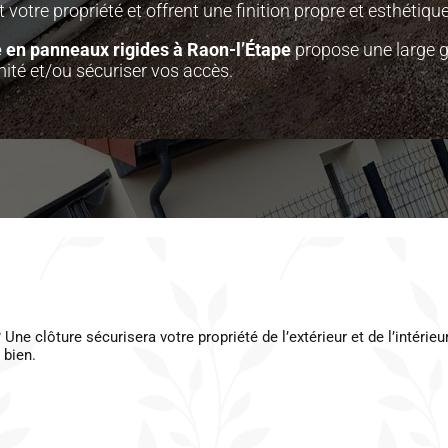
 votre propriété et offrent une finition propre et esthétique
e en panneaux rigides à Raon-l’Étape
propose une large 
mité et/ou sécuriser vos accès.
ne clôture sécurisera votre propriété de l’extérieur et de l’intéri
 bien.
n