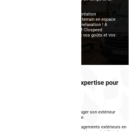
savoir-faire spécifique.
Un paysagiste spécialisé dans la création
paysagère métamorphosera votre terrain en espace
propice à la contemplation et à la relaxation ! À
l’écoute et réactive, l’équipe d’AFM Clospeed
concevra un projet en accord avec vos goûts et vos
attentes.
Remettez-vous en à notre expertise pour
votre projet extérieur
Nous contacter
Malgré le plaisir que l’on en retire, aménager son extérieur
demande beaucoup de temps et d’énergie.
Prenez le temps de profiter de vos aménagements extérieurs en