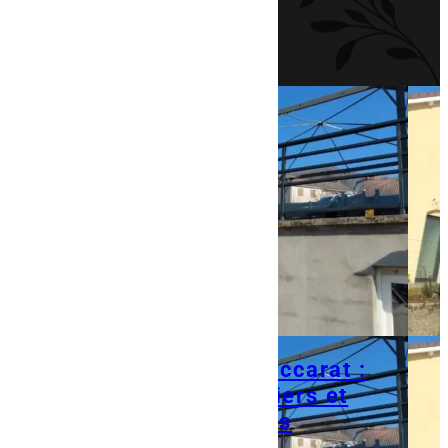
Garde-corps à Baccarat :
sécuriser escaliers et
mezzanines