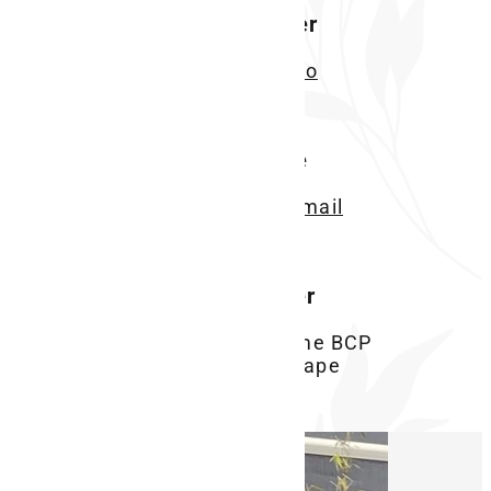
Nous appeler
Voir le numéro
Nous écrire
Voir l'adresse email
Nous trouver
17 avenue du 21ème BCP
88110 Raon l'Étape