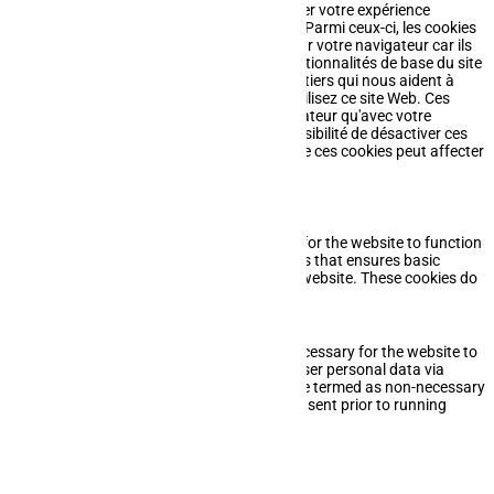
Ce site Web utilise des cookies pour améliorer votre expérience
pendant que vous naviguez sur le site Web. Parmi ceux-ci, les cookies
classés comme nécessaires sont stockés sur votre navigateur car ils
sont essentiels au fonctionnement des fonctionnalités de base du site
Web. Nous utilisons également des cookies tiers qui nous aident à
analyser et à comprendre comment vous utilisez ce site Web. Ces
cookies ne seront stockés dans votre navigateur qu'avec votre
consentement. Vous avez également la possibilité de désactiver ces
cookies. Mais la désactivation de certains de ces cookies peut affecter
votre expérience de navigation.
Necessary
Necessary
Toujours activé
Necessary cookies are absolutely essential for the website to function
properly. This category only includes cookies that ensures basic
functionalities and security features of the website. These cookies do
not store any personal information.
Non-necessary
Non-necessary
Any cookies that may not be particularly necessary for the website to
function and is used specifically to collect user personal data via
analytics, ads, other embedded contents are termed as non-necessary
cookies. It is mandatory to procure user consent prior to running
these cookies on your website.
Enregistrer & appliquer