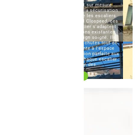
Les garde-corps à Baccarat sur mesure
jouent un rôle essentiel dans la sécurisation
des zones en hauteur comme les escaliers
ou les mezzanines. Chez AFM Clospeed, ces
éléments en aluminium ou acier s'adaptent
précisément aux configurations existantes,
combinant protection et design soigné. Ils
préviennent efficacement les chutes tout en
apportant une finition élégante à l'espace
intérieur ou extérieur. Adaptation parfaite aux
configurations spécifiques Chaque escalier
ou mezzanine présente des...
Lire la suite
Navigation
Accueil