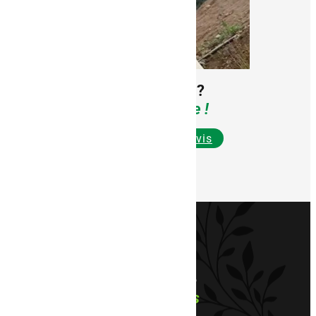
Intéressés par nos services ?
Réalisez votre
devis en ligne !
Contact
Je réalise mon devis
Ne manquez aucune de
nos
dernières actualités