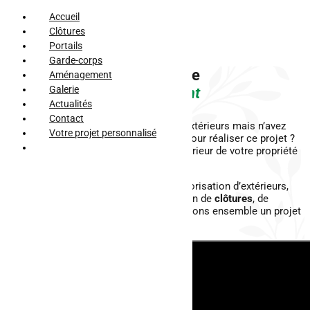
Accueil
Clôtures
Portails
Garde-corps
Un paysagiste à Raon l'Étape
Aménagement
Galerie
spécialisé dans
l'agencement
Actualités
Contact
Vous souhaitez sublimer vos espaces extérieurs mais n’avez
Votre projet personnalisé
pas l’expertise ou le temps nécessaire pour réaliser ce projet ?
Vous voulez confier l’aménagement extérieur de votre propriété
à un professionnel ?
AFM Clospeed se spécialise dans la valorisation d’extérieurs,
depuis maintenant 15 années. Installation de
clôtures
, de
portails
, de
garde-corps
… Nous élaborerons ensemble un projet
s’harmonisant avec votre espace.