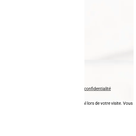
Galerie
Actualités
Contact
Nos prestations
Clôture
Portail
Garde-corps
Entretien paysager
Fauchage
Pavage
Nous contacter
Voir le numéro
Voir l'adresse email
© tous droits réservés
plan du site
-
mentions légales
-
politique de confidentialité
Site propulsé par
INOVA WEB
Ce site dépose des cookies sur votre terminal lors de votre visite. Vous
pouvez accepter ou refuser leur dépôt.
J'accepte
Je refuse
En savoir plus
Fermer