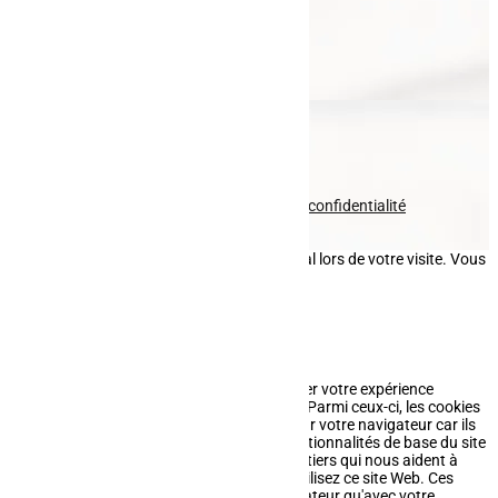
Portail
Garde-corps
Entretien paysager
Fauchage
Pavage
Nous contacter
Voir le numéro
Voir l'adresse email
© tous droits réservés
plan du site
-
mentions légales
-
politique de confidentialité
Site propulsé par
INOVA WEB
Ce site dépose des cookies sur votre terminal lors de votre visite. Vous
pouvez accepter ou refuser leur dépôt.
J'accepte
Je refuse
En savoir plus
Fermer
Ce site Web utilise des cookies pour améliorer votre expérience
pendant que vous naviguez sur le site Web. Parmi ceux-ci, les cookies
classés comme nécessaires sont stockés sur votre navigateur car ils
sont essentiels au fonctionnement des fonctionnalités de base du site
Web. Nous utilisons également des cookies tiers qui nous aident à
analyser et à comprendre comment vous utilisez ce site Web. Ces
cookies ne seront stockés dans votre navigateur qu'avec votre