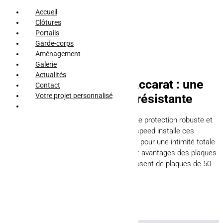
Accueil
Clôtures
Portails
Garde-corps
Aménagement
Galerie
Actualités
Clôture en béton à Baccarat : une
Contact
clôture hautement résistante
Votre projet personnalisé
La clôture en béton à Baccarat assure une protection robuste et
occultante pour votre propriété. AFM Clospeed installe ces
clôtures en plaques superposées, idéales pour une intimité totale
et une sécurité renforcée. Composition et avantages des plaques
en béton Les clôtures en béton se composent de plaques de 50
cm de haut posées les unes […]