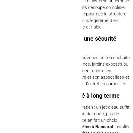
avec précision pour un alignement parfait. Le système superposé
permet d’ajuster la hauteur facilement sans découpe complexe.
AFM Clospeed veille à une fondation solide pour que la structure
reste droite et stable, même sur des terrains légèrement en
pente. Le résultat est une
clôture
massive et fiable.
Utilisation pour une intimité et une sécurité
maximales
Cette clôture convient particulièrement aux zones où l’on souhaite
une séparation franche : propriétés riveraines, jardins exposés ou
abords de piscines. Elle protège efficacement contre les
intrusions et crée un espace vraiment privé et son aspect lisse et
soigné valorise l’extérieur sans nécessiter d’entretien particulier.
Entretien quasi nul et durabilité à long terme
Le
béton
ne demande presque aucun entretien : un jet d’eau suffit
pour enlever poussières ou salissures. Pas de rouille, pas de
peinture à refaire. Cette faible maintenance en fait un choix
économique sur la durée. La
clôture en béton à Baccarat
installée