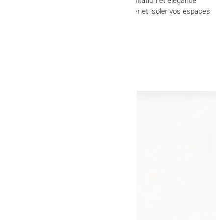
par AFM Clospeed offre robustesse, occultation et élégance
durable. Une solution idéale pour sécuriser et isoler vos espaces
extérieurs avec sérénité.
Retour aux articles
Navigation
Accueil
Galerie
Actualités
Contact
Nos prestations
Clôture