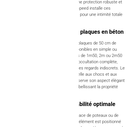
La
clôture en béton à Baccarat
assure une protection robuste et
occultante pour votre propriété. AFM Clospeed installe ces
clôtures en plaques superposées, idéales pour une intimité totale
et une sécurité renforcée.
Composition et avantages des plaques en béton
Les
clôtures en béton
se composent de plaques de 50 cm de
haut posées les unes sur les autres. Disponibles en simple ou
double face, elles atteignent des hauteurs de 1m50, 2m ou 2m50
selon les besoins. Ce système offre une occultation complète,
parfait pour masquer la vue ou protéger des regards indiscrets. Le
béton
apporte une résistance exceptionnelle aux chocs et aux
intempéries.
Il ne se déforme pas et conserve son aspect élégant
pendant de très nombreuses années, embellissant la propriété
tout en la sécurisant.
Pose méthodique pour une stabilité optimale
L’installation commence par la mise en place de poteaux ou de
rainures pour guider les plaques. Chaque élément est positionné