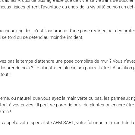
s cachés », quoi de plus agréable que de vivre sa vie sans se soucier
aux rigides offrent l’avantage du choix de la visibilité ou non en deho
panneaux rigides, c’est l’assurance d’une pose réalisée par des profe
qui se tord ou se détend au moindre incident.
avez pas le temps d’attendre une pose complète de mur ? Vous n’avez
u lasurer du bois ? Le claustra en aluminium pourrait être LA solution 
tout !
rne, ou naturel, que vous ayez la main verte ou pas, les panneaux ri
out à vos envies ! Il peut se parer de bois, de plantes ou encore être
rdin !
ites appel à votre spécialiste AFM SARL, votre fabricant et expert de l