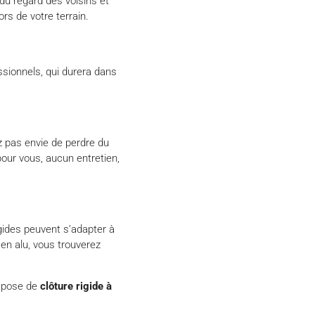
 du regard des voisins et
rs de votre terrain.
ssionnels, qui durera dans
 pas envie de perdre du
pour vous, aucun entretien,
gides peuvent s’adapter à
 en alu, vous trouverez
a pose de
clôture rigide à