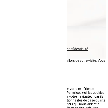
Clôture
Portail
Garde-corps
Entretien paysager
Fauchage
Pavage
Nous contacter
Voir le numéro
Voir l'adresse email
© tous droits réservés
plan du site
-
mentions légales
-
politique de confidentialité
Site propulsé par
INOVA WEB
Ce site dépose des cookies sur votre terminal lors de votre visite. Vous
pouvez accepter ou refuser leur dépôt.
J'accepte
Je refuse
En savoir plus
Fermer
Ce site Web utilise des cookies pour améliorer votre expérience
pendant que vous naviguez sur le site Web. Parmi ceux-ci, les cookies
classés comme nécessaires sont stockés sur votre navigateur car ils
sont essentiels au fonctionnement des fonctionnalités de base du site
Web. Nous utilisons également des cookies tiers qui nous aident à