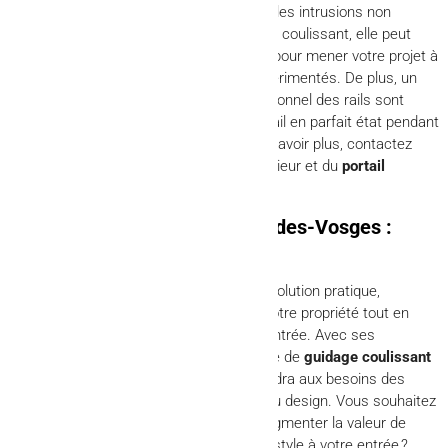
maison, votre famille et vos biens contre les intrusions non
désirées. Quant à l’installation d’un portail coulissant, elle peut
être relativement simple et rapide. Ainsi, pour mener votre projet à
bien, confiez-le à des professionnels expérimentés. De plus, un
nettoyage régulier et un graissage occasionnel des rails sont
souvent suffisants pour maintenir le portail en parfait état pendant
de nombreuses années à venir. Pour en savoir plus, contactez
votre spécialiste de l’aménagement extérieur et du
portail
coulissant à Saint-Dié-des-Vosges
.
Portail coulissant à Saint-Dié-des-Vosges :
l’expertise d’AFM Clospeed
En résumé, le portail coulissant est une solution pratique,
esthétique et sécurisée pour sécuriser votre propriété tout en
ajoutant une touche d’élégance à votre entrée. Avec ses
nombreux avantages, le portail à système de
guidage coulissant
offre une solution efficace. Celle-ci répondra aux besoins des
propriétaires soucieux de la sécurité et du design. Vous souhaitez
améliorer la sécurité de votre maison
, augmenter la valeur de
votre propriété ou ajouter une touche de style à votre entrée ?