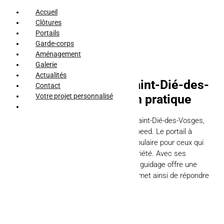
Accueil
Clôtures
Portails
Garde-corps
Aménagement
Galerie
Actualités
Portail coulissant à Saint-Dié-des-
Contact
Vosges : la solution pratique
Votre projet personnalisé
Pour votre projet de portail coulissant à Saint-Dié-des-Vosges,
faites confiance à l’expertise d’AFM Clospeed. Le portail à
mécanisme coulissant est une option populaire pour ceux qui
souhaitent sécuriser et embellir leur propriété. Avec ses
nombreux avantages, ce type de portail à guidage offre une
solution pratique et fonctionnelle. Elle permet ainsi de répondre
aux besoins […]