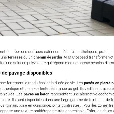
et de créer des surfaces extérieures à la fois esthétiques, pratiques
, une
terrasse
ou un
chemin de
jardin
, AFM Clospeed transforme votr
agit d’une solution polyvalente qui répond à de nombreux besoins d’
s de pavage disponibles
nce fortement le rendu final et la durée de vie. Les
pavés en pierre n
authentique et une excellente résistance au gel. Ils vieillissent avec
véhicules. Les
pavés en béton
représentent une alternative économiq
 pierre. Ils sont disponibles dans une large gamme de teintes et de 
pus romain, pose en quinconce, joints contrastés… Pour les zones très
apporte une texture antidérapante très appréciable. Enfin, les dalles d