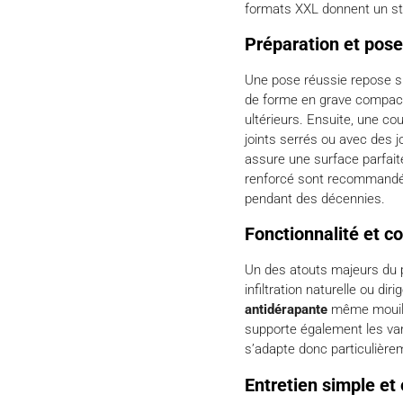
formats XXL donnent un st
Préparation et pose 
Une pose réussie repose sur
de forme en grave compacté
ultérieurs. Ensuite, une co
joints serrés ou avec des j
assure une surface parfaite
renforcé sont recommandés
pendant des décennies.
Fonctionnalité et co
Un des atouts majeurs du p
infiltration naturelle ou di
antidérapante
même mouillé
supporte également les var
s’adapte donc particulière
Entretien simple e