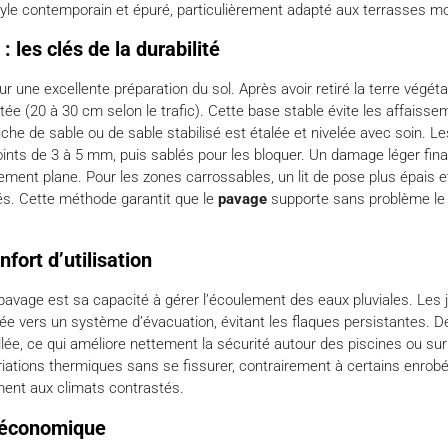
yle contemporain et épuré, particulièrement adapté aux terrasses m
: les clés de la durabilité
 une excellente préparation du sol. Après avoir retiré la terre végét
e (20 à 30 cm selon le trafic). Cette base stable évite les affais
uche de sable ou de sable stabilisé est étalée et nivelée avec soin. 
oints de 3 à 5 mm, puis sablés pour les bloquer. Un damage léger fina
ment plane. Pour les zones carrossables, un lit de pose plus épais et
. Cette méthode garantit que le
pavage
supporte sans problème le 
nfort d’utilisation
avage est sa capacité à gérer l’écoulement des eaux pluviales. Les 
rigée vers un système d’évacuation, évitant les flaques persistantes. D
e, ce qui améliore nettement la sécurité autour des piscines ou sur
iations thermiques sans se fissurer, contrairement à certains enrob
ment aux climats contrastés.
t économique