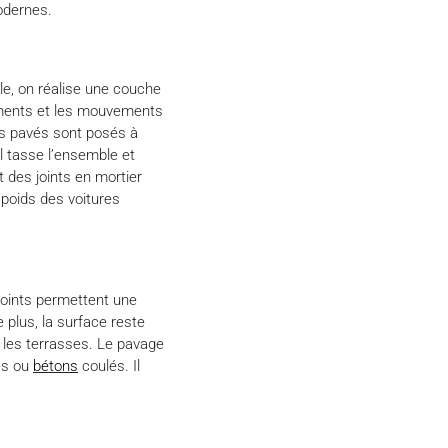
odernes.
ale, on réalise une couche
sements et les mouvements
Les pavés sont posés à
l tasse l’ensemble et
 des joints en mortier
poids des voitures
joints permettent une
e plus, la surface reste
 les terrasses. Le pavage
és ou
bétons
coulés. Il