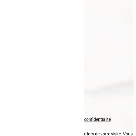
Navigation
Accueil
Galerie
Actualités
Contact
Nos prestations
Clôture
Portail
Garde-corps
Entretien paysager
Fauchage
Pavage
Nous contacter
Voir le numéro
Voir l'adresse email
© tous droits réservés
plan du site
-
mentions légales
-
politique de confidentialité
Site propulsé par
INOVA WEB
Ce site dépose des cookies sur votre terminal lors de votre visite. Vous