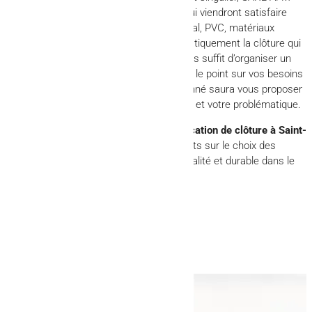
vous propose des clôtures sur-mesure qui viendront satisfaire
même les plus exigeants. Clôture en métal, PVC, matériaux
naturels ou béton, vous trouverez automatiquement la clôture qui
répondra à vos envies et vos goûts. Il vous suffit d’organiser un
rendez-vous avec la SARL AFM pour faire le point sur vos besoins
et vos attentes. Ce professionnel passionné saura vous proposer
une solution en accord avec votre budget et votre problématique.
Faire confiance au spécialiste de la
fabrication de clôture à Saint-
Dié
, c’est s’assurer des conseils pertinents sur le choix des
matériaux et la garantie d’un travail de qualité et durable dans le
temps.
Retour aux articles