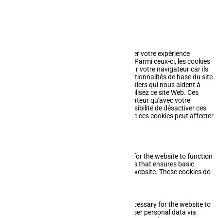
pouvez accepter ou refuser leur dépôt.
J'accepte
Je refuse
En savoir plus
Fermer
Ce site Web utilise des cookies pour améliorer votre expérience
pendant que vous naviguez sur le site Web. Parmi ceux-ci, les cookies
classés comme nécessaires sont stockés sur votre navigateur car ils
sont essentiels au fonctionnement des fonctionnalités de base du site
Web. Nous utilisons également des cookies tiers qui nous aident à
analyser et à comprendre comment vous utilisez ce site Web. Ces
cookies ne seront stockés dans votre navigateur qu'avec votre
consentement. Vous avez également la possibilité de désactiver ces
cookies. Mais la désactivation de certains de ces cookies peut affecter
votre expérience de navigation.
Necessary
Necessary
Toujours activé
Necessary cookies are absolutely essential for the website to function
properly. This category only includes cookies that ensures basic
functionalities and security features of the website. These cookies do
not store any personal information.
Non-necessary
Non-necessary
Any cookies that may not be particularly necessary for the website to
function and is used specifically to collect user personal data via