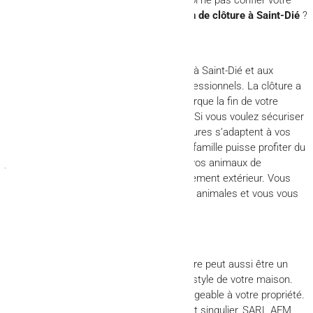
projet à un professionnel de la
fabrication de clôture à Saint-Dié
?
Une clôture ? Mais bien sûr !
SARL AFM fabrique et pose des clôtures à Saint-Dié et aux
alentours, chez les particuliers et les professionnels. La clôture a
avant tout un rôle de délimitation. Elle marque la fin de votre
propriété et le début de celle des voisins. Si vous voulez sécuriser
votre extérieur, contactez-nous ! Nos clôtures s’adaptent à vos
attentes et à vos besoins pour que votre famille puisse profiter du
jardin en toute quiétude. Vos enfants ou vos animaux de
compagnie seront protégés de l’environnement extérieur. Vous
éviterez aussi les intrusions humaines ou animales et vous vous
protégerez des regards indiscrets.
Une clôture sur-mesure
Au-delà de son intérêt sécuritaire, la clôture peut aussi être un
élément de décoration venant parfaire le style de votre maison.
Elle apporte ainsi une plus-value non négligeable à votre propriété.
Et pour lui conférer un caractère unique et singulier, SARL AFM