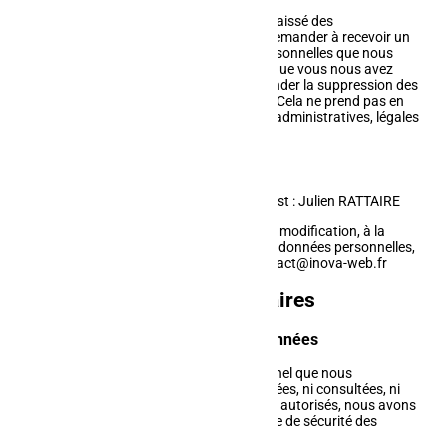
Si vous avez un compte ou si vous avez laissé des
commentaires sur le site, vous pouvez demander à recevoir un
fichier contenant toutes les données personnelles que nous
possédons à votre sujet, incluant celles que vous nous avez
fournies. Vous pouvez également demander la suppression des
données personnelles vous concernant. Cela ne prend pas en
compte les données stockées à des fins administratives, légales
ou pour des raisons de sécurité.
Informations de contact
Le délégué à la protection des données est : Julien RATTAIRE
Si vous souhaitez exercer votre droit à la modification, à la
consultation, ou à la suppression de vos données personnelles,
merci de le faire par mail à l'adresse contact@inova-web.fr
Informations supplémentaires
Comment nous protégeons vos données
Afin que les données à caractère personnel que nous
recueillons ne soient ni perdues, détournées, ni consultées, ni
modifiées ni divulguées par des tiers non autorisés, nous avons
mis en place des mesures et une politique de sécurité des
données strictes et reconnues.