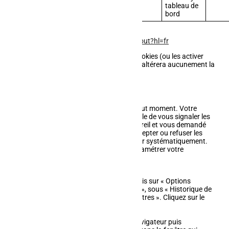
tableau de
bord
Désactivation de Google Analytics :
https://tools.google.com/dlpage/gaoptout?hl=fr
Vous pouvez tout à fait désactiver les cookies (ou les activer
s'ils ne le sont pas). Leur désactivation n'altérera aucunement la
qualité de votre visite.
Paramétrez votre navigateur internet
Les cookies peuvent être désactivés à tout moment. Votre
navigateur internet est également capable de vous signaler les
cookies qui sont déposés sur votre appareil et vous demandé
de les accepter ou non. Vous pouvez accepter ou refuser les
cookies au cas par cas ou bien les refuser systématiquement.
Afin de gérer les cookies, vous devez paramétrer votre
navigateur internet.
Pour Internet Explorer :
Cliquez sur le bouton « Outils », puis sur « Options
Internet ». Sous l'onglet « Général », sous « Historique de
navigation », cliquez sur « Paramètres ». Cliquez sur le
bouton « Afficher les fichiers ».
Pour Firefox :
Allez dans l'onglet « Outils » du navigateur puis