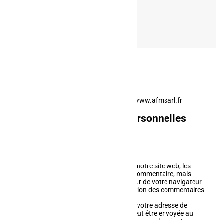
Qui sommes-nous ?
L'adresse de notre site Web est : https://www.afmsarl.fr
Utilisation des données personnelles
collectées
Commentaires
Quand vous laissez un commentaire sur notre site web, les
données inscrites dans le formulaire de commentaire, mais
aussi votre adresse IP et l'agent utilisateur de votre navigateur
sont collectés pour nous aider à la détection des commentaires
indésirables.
Une chaîne anonymisée créée à partir de votre adresse de
messagerie (également appelée hash) peut être envoyée au