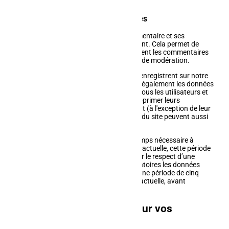
de marketing.
Durées de stockage de vos données
Si vous laissez un commentaire, le commentaire et ses
métadonnées sont conservés indéfiniment. Cela permet de
reconnaître et approuver automatiquement les commentaires
suivants au lieu de les laisser dans la file de modération.
Pour les utilisateurs et utilisatrices qui s'enregistrent sur notre
site (si cela est possible), nous stockons également les données
personnelles indiquées dans leur profil. Tous les utilisateurs et
utilisatrices peuvent voir, modifier ou supprimer leurs
informations personnelles à tout moment (à l'exception de leur
nom d'utilisateur(ice). Les gestionnaires du site peuvent aussi
voir et modifier ces informations.
Vos données sont conservées pour le temps nécessaire à
l’accomplissement de la prestation contractuelle, cette période
de conservation peut être prolongée pour le respect d’une
obligation légale. Pour des raisons probatoires les données
peuvent également être archivées pour une période de cinq
années suivant la fin de la relation contractuelle, avant
suppression définitive.
Les droits que vous avez sur vos
données