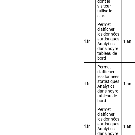
dont le
visiteur
utilise le
site.
Permet
d'afficher
les données
statistiques
gadwp_wg_default_metric
afmsarl.fr
1 an
Analytics
dans noyre
tableau de
bord
Permet
d'afficher
les données
statistiques
gadwp_wg_default_dimension
afmsarl.fr
1 an
Analytics
dans noyre
tableau de
bord
Permet
d'afficher
les données
statistiques
gadwp_wg_default_swmetric
afmsarl.fr
1 an
Analytics
dans noyre