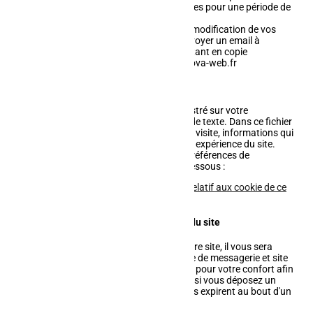
données peuvent également être archivées pour une période de
cinq années.
Pour toute demande de suppression ou modification de vos
données personnelles, merci de nous envoyer un email à
l'adresse présente sur le site web en mettant en copie
l'hébergeur du site internet : contact@inova-web.fr
Cookies
Un cookie est un tout petit fichier, enregistré sur votre
ordinateur, qui contient quelques lignes de texte. Dans ce fichier
texte figurent des informations sur votre visite, informations qui
permettent de vous fournir une meilleure expérience du site.
Vous pouvez à tout moment gérer vos préférences de
confidentialité en cliquant sur le lien ci-dessous :
Je souhaite réviser mon consentement relatif aux cookie de ce
site
Cookie nécessaire au fonctionnement du site
Si vous déposez un commentaire sur notre site, il vous sera
proposé d'enregistrer votre nom, adresse de messagerie et site
web dans des cookies. C'est uniquement pour votre confort afin
de ne pas avoir à saisir ces informations si vous déposez un
autre commentaire plus tard. Ces cookies expirent au bout d'un
an.