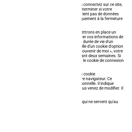
Si vous avez un compte et que vous vous connectez sur ce site,
un cookie temporaire sera créé afin de déterminer si votre
navigateur accepte les cookies. Il ne contient pas de données
personnelles et sera supprimé automatiquement à la fermeture
de votre navigateur.
Lorsque vous vous connecterez, nous mettrons en place un
certain nombre de cookies pour enregistrer vos informations de
connexion et vos préférences d'écran. La durée de vie d'un
cookie de connexion est de deux jours, celle d'un cookie d'option
d'écran est d'un an. Si vous cochez « Se souvenir de moi », votre
cookie de connexion sera conservé pendant deux semaines. Si
vous vous déconnectez de votre compte, le cookie de connexion
sera effacé.
En modifiant ou en publiant un article, un cookie
supplémentaire sera enregistré dans votre navigateur. Ce
cookie ne comprend aucune donnée personnelle. Il indique
simplement l'identifiant de l'article que vous venez de modifier. Il
expire au bout d'un jour.
Le site afmsarl.fr pose plusieurs cookies qui ne servent qu'au
bon fonctionnement du site
Les cookies du plugin RGPD
Autres plugins indispensables