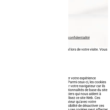
Entretien paysager
Fauchage
Pavage
Nous contacter
Voir le numéro
Voir l'adresse email
© tous droits réservés
plan du site
-
mentions légales
-
politique de confidentialité
Site propulsé par
INOVA WEB
Ce site dépose des cookies sur votre terminal lors de votre visite. Vous
pouvez accepter ou refuser leur dépôt.
J'accepte
Je refuse
En savoir plus
Fermer
Ce site Web utilise des cookies pour améliorer votre expérience
pendant que vous naviguez sur le site Web. Parmi ceux-ci, les cookies
classés comme nécessaires sont stockés sur votre navigateur car ils
sont essentiels au fonctionnement des fonctionnalités de base du site
Web. Nous utilisons également des cookies tiers qui nous aident à
analyser et à comprendre comment vous utilisez ce site Web. Ces
cookies ne seront stockés dans votre navigateur qu'avec votre
consentement. Vous avez également la possibilité de désactiver ces
cookies. Mais la désactivation de certains de ces cookies peut affecter