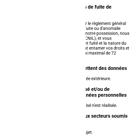
Procédures mises en œuvre en cas de fuite de
données
Conformément à la procédure prévue par le règlement général
sur la protection des données en cas de fuite ou d'anomalie
concernant les données personnelles en notre possession, nous
informerons les autorités compétentes (CNIL), et vous
avertirons de la nature des données ayant fuité et la nature du
risque qui peut être engendrée si cela peut entamer vos droits et
libertés (données sensibles) dans un délai maximal de 72
heures après constat du problème.
Les services tiers qui nous transmettent des données
Notre site internet ne reçoit aucune donnée extérieure.
Opérations de marketing automatisé et/ou de
profilage réalisées à l'aide des données personnelles
Aucune opération de marketing automatisé n'est réalisée.
Affichage des informations liées aux secteurs soumis
à des régulations spécifiques
Nous ne sommes pas concernés par le sujet.