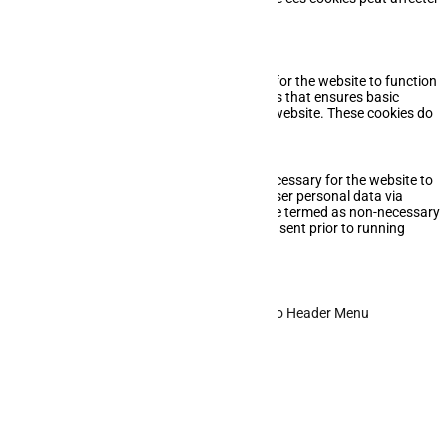
votre expérience de navigation.
Necessary
Necessary
Toujours activé
Necessary cookies are absolutely essential for the website to function
properly. This category only includes cookies that ensures basic
functionalities and security features of the website. These cookies do
not store any personal information.
Non-necessary
Non-necessary
Any cookies that may not be particularly necessary for the website to
function and is used specifically to collect user personal data via
analytics, ads, other embedded contents are termed as non-necessary
cookies. It is mandatory to procure user consent prior to running
these cookies on your website.
Enregistrer & appliquer