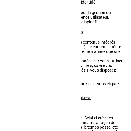
identifié
Notre hébergeur (OVH) pose 2 cookies pour la gestion du
réseau et ne concernent pas votre expérience utilisateur.
Noms des cookies : mediaplanBAK et mediaplanD
Contenu embarqué depuis d'autres sites
Les articles de ce site peuvent inclure des contenus intégrés
(par exemple des vidéos, images, articles…). Le contenu intégré
depuis d'autres sites se comporte de la même manière que si le
visiteur se rendait sur cet autre site.
Ces sites web pourraient collecter des données sur vous, utiliser
des cookies, embarquer des outils de suivi tiers, suivre vos
interactions avec ces contenus embarqués si vous disposez
d'un compte connecté sur leur site web.
Facebook peut également déposer des cookies si vous cliquez
sur un bouton « j'aime ».
Désactivation de Facebook :
https://www.facebook.com/policies/cookies/
Statistiques et mesures d'audience
Nous utilisons le logiciel Google Analytics. Celui-ci crée des
cookies qui nous permettent de mieux connaître la façon de
naviguer de nos visiteurs : les pages vues, le temps passé, etc,