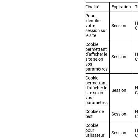
Nom
Fournisseur
Finalité
Expiration
T
Pour
identifier
H
PHPSESSID
afmsarl.fr
votre
Session
C
session sur
le site
Cookie
permettant
d’afficher le
H
wp-settings
afmsarl.fr
Session
site selon
C
vos
paramètres
Cookie
permettant
d’afficher le
H
wp-settings-time
afmsarl.fr
Session
site selon
C
vos
paramètres
Cookie de
H
wordpress_test_cookie
afmsarl.fr
Session
test
C
Cookie
pour
H
wordpress_logged_in
afmsarl.fr
Session
utilisateur
C