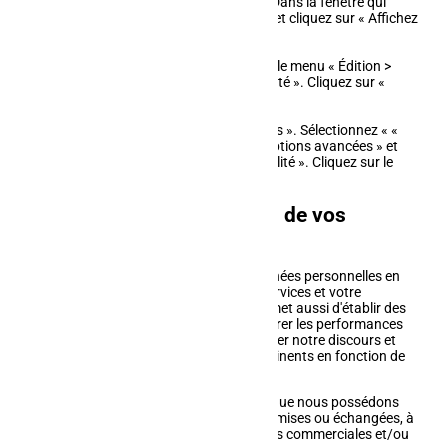
sélectionnez le menu « Options » Dans la fenêtre qui
s'affiche, choisissez « Vie privée » et cliquez sur « Affichez
les cookies »
Pour Safari :
Dans votre navigateur, choisissez le menu « Édition >
Préférences ». Cliquez sur « Sécurité ». Cliquez sur «
Afficher les cookies ».
Pour Google Chrome :
Cliquez sur l'icône du menu « Outils ». Sélectionnez « «
Options ». Cliquez sur l'onglet « Options avancées » et
accédez à la section « Confidentialité ». Cliquez sur le
bouton « Afficher les cookies ».
Utilisation et transmission de vos
données personnelles
En règle générale, nous utilisons les données personnelles en
notre possession afin d'améliorer nos services et votre
navigation sur notre site. Cela nous permet aussi d'établir des
statistiques quant à notre activité, mesurer les performances
de notre site web, mais également adapter notre discours et
nos contenus pour qu'ils soient plus pertinents en fonction de
notre public cible et de nos visiteurs.
En aucun cas les données personnelles que nous possédons
vous concernant ne sont vendues, transmises ou échangées, à
quelconque personne ou entité, à des fins commerciales et/ou