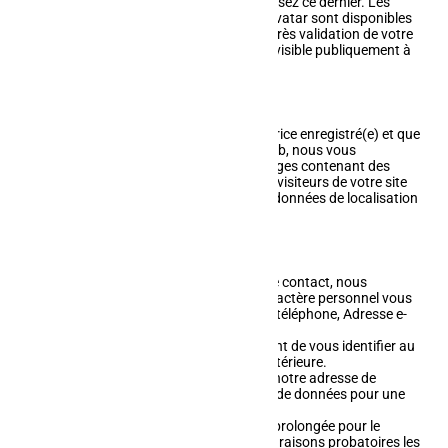
service Gravatar pour vérifier si vous utilisez ce dernier. Les
clauses de confidentialité du service Gravatar sont disponibles
ici :
https://automattic.com/privacy/
. Après validation de votre
commentaire, votre photo de profil sera visible publiquement à
coté de votre commentaire.
Médias
Si vous êtes un utilisateur ou une utilisatrice enregistré(e) et que
vous téléversez des images sur le site web, nous vous
conseillons d'éviter de téléverser des images contenant des
données EXIF de coordonnées GPS. Les visiteurs de votre site
web peuvent télécharger et extraire des données de localisation
depuis ces images.
Formulaires de contact
Lorsque vous utilisez notre formulaire de contact, nous
collections et traitons des données a caractère personnel vous
concernant telles que : Nom, Numéro de téléphone, Adresse e-
mail, Adresse, Sujet, Message.
Ces données nous permettent simplement de vous identifier au
mieux pour faciliter la prise de contact ultérieure.
Ces données sont envoyées par email à notre adresse de
contact et sauvegardées sur notre base de données pour une
durée de quatre ans.
Cette période de conservation peut être prolongée pour le
respect d'une obligation légale. Pour des raisons probatoires les