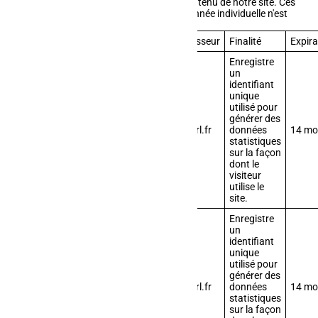
toujours dans l'optique d'améliorer le contenu de notre site. Ces
statistiques sont globales, et aucune donnée individuelle n'est
enregistrée.
Nom
Fournisseur
Finalité
Expira
Enregistre
un
identifiant
unique
utilisé pour
générer des
_ga
afmsarl.fr
données
14 mo
statistiques
sur la façon
dont le
visiteur
utilise le
site.
Enregistre
un
identifiant
unique
utilisé pour
générer des
_gid
afmsarl.fr
données
14 mo
statistiques
sur la façon